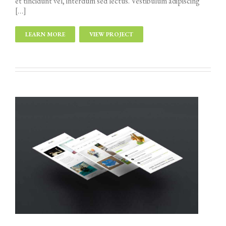
et tincidunt vel, interdum sed lectus. Vestibulum adipiscing
[…]
LEARN MORE
VIEW PROJECT