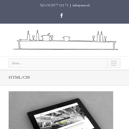
Tel +31 20 77 111 71
|
info@sous.nl
Go to...
HTML/CSS